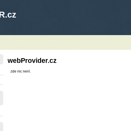
R.cz
webProvider.cz
zde nic není.