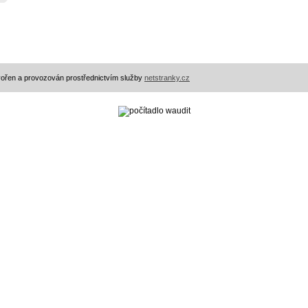
ořen a provozován prostřednictvím služby
netstranky.cz